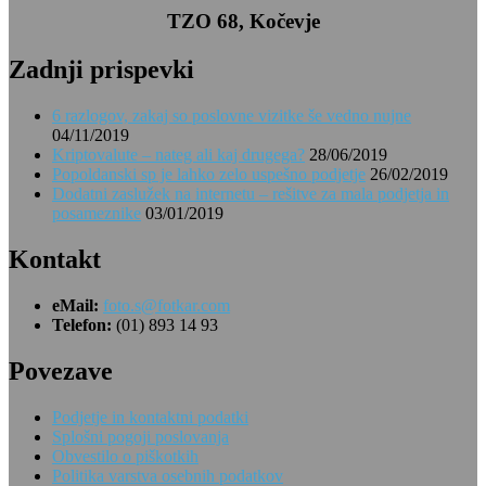
TZO 68, Kočevje
Zadnji prispevki
6 razlogov, zakaj so poslovne vizitke še vedno nujne
04/11/2019
Kriptovalute – nateg ali kaj drugega?
28/06/2019
Popoldanski sp je lahko zelo uspešno podjetje
26/02/2019
Dodatni zaslužek na internetu – rešitve za mala podjetja in
posameznike
03/01/2019
Kontakt
eMail:
foto.s@fotkar.com
Telefon:
(01) 893 14 93
Povezave
Podjetje in kontaktni podatki
Splošni pogoji poslovanja
Obvestilo o piškotkih
Politika varstva osebnih podatkov