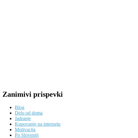
Zanimivi prispevki
Blog
Delo od doma
Jadranje
Kupovanje na internetu
Motivacija
Po Sloveniji