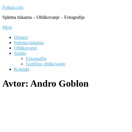
Preskoči
Fotkar.com
na
Spletna tiskarna – Oblikovanje – Fotografija
vsebino
Meni
Domov
Spletna tiskarna
Oblikovanje
Studio
Fotografija
Grafično oblikovanje
Kontakt
Avtor:
Andro Goblon