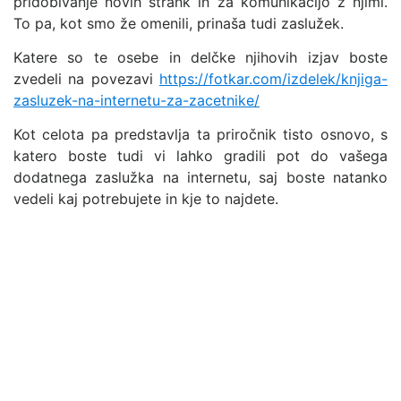
pridobivanje novih strank in za komunikacijo z njimi.
To pa, kot smo že omenili, prinaša tudi zaslužek.
Katere so te osebe in delčke njihovih izjav boste
zvedeli na povezavi
https://fotkar.com/izdelek/knjiga-
zasluzek-na-internetu-za-zacetnike/
Kot celota pa predstavlja ta priročnik tisto osnovo, s
katero boste tudi vi lahko gradili pot do vašega
dodatnega zaslužka na internetu, saj boste natanko
vedeli kaj potrebujete in kje to najdete.