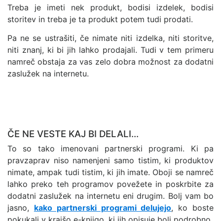
Treba je imeti nek produkt, bodisi izdelek, bodisi
storitev in treba je ta produkt potem tudi prodati.
Pa ne se ustrašiti, če nimate niti izdelka, niti storitve,
niti znanj, ki bi jih lahko prodajali. Tudi v tem primeru
namreč obstaja za vas zelo dobra možnost za dodatni
zaslužek na internetu.
ČE NE VESTE KAJ BI DELALI...
To so tako imenovani partnerski programi. Ki pa
pravzaprav niso namenjeni samo tistim, ki produktov
nimate, ampak tudi tistim, ki jih imate. Oboji se namreč
lahko preko teh programov povežete in poskrbite za
dodatni zaslužek na internetu eni drugim. Bolj vam bo
jasno,
kako partnerski programi delujejo
, ko boste
pokukali v krajšo e-knjigo, ki jih opisuje bolj podrobno.