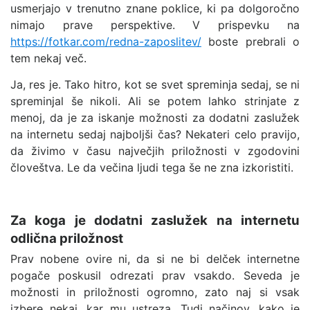
usmerjajo v trenutno znane poklice, ki pa dolgoročno
nimajo prave perspektive. V prispevku na
https://fotkar.com/redna-zaposlitev/
boste prebrali o
tem nekaj več.
Ja, res je. Tako hitro, kot se svet spreminja sedaj, se ni
spreminjal še nikoli. Ali se potem lahko strinjate z
menoj, da je za iskanje možnosti za dodatni zaslužek
na internetu sedaj najboljši čas? Nekateri celo pravijo,
da živimo v času največjih priložnosti v zgodovini
človeštva. Le da večina ljudi tega še ne zna izkoristiti.
Za koga je dodatni zaslužek na internetu
odlična priložnost
Prav nobene ovire ni, da si ne bi delček internetne
pogače poskusil odrezati prav vsakdo. Seveda je
možnosti in priložnosti ogromno, zato naj si vsak
izbere nekaj, kar mu ustreza. Tudi načinov, kako je