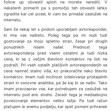
follow up obvestil sploh ne morete narediti. V
nekaterih primerih pa s pomočjo teh obvestil lahko
zgradite kar cel posel, ki vam bo prinašal zaslužek na
internetu.
Sam že nekaj let s pridom uporabljam avtoresponder,
ki ima vse našteto. Poleg tega pa mi nudi tudi
gostovanje za mojo spletno stran, česar pri drugih
ponudnikih nisem našel. Prednost tega
avtoresponderja pred vsemi ostalimi je tudi nizka
cena, ki se z večjim številom kontaktov na listi ne
podraži. Pri vseh ostalih plačljivih avtoresponderjih se
cena namreč stalno viša, ko prekoračite neko število
kontaktov. Imam tudi možnost izdelovanja pristajalnih
strani in osnovne analitike, pa še kaj bi se našlo. Tako
imam pravzaprav vse, kar potrebujem za zaslužek na
internetu pod eno streho. Zaradi tega je medsebojno
povezovanje elementov veliko lažje. Pa tudi račun
plačujem le enemu podjetju, kar spet pomeni prihranek