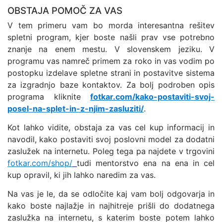
OBSTAJA POMOČ ZA VAS
V tem primeru vam bo morda interesantna rešitev
spletni program, kjer boste našli prav vse potrebno
znanje na enem mestu. V slovenskem jeziku. V
programu vas namreč primem za roko in vas vodim po
postopku izdelave spletne strani in postavitve sistema
za izgradnjo baze kontaktov. Za bolj podroben opis
programa kliknite
fotkar.com/kako-postaviti-svoj-
posel-na-splet-in-z-njim-zasluziti/
.
Kot lahko vidite, obstaja za vas cel kup informacij in
navodil, kako postaviti svoj poslovni model za dodatni
zaslužek na internetu. Poleg tega pa najdete v trgovini
fotkar.com/shop/
tudi mentorstvo ena na ena in cel
kup opravil, ki jih lahko naredim za vas.
Na vas je le, da se odločite kaj vam bolj odgovarja in
kako boste najlažje in najhitreje prišli do dodatnega
zaslužka na internetu, s katerim boste potem lahko