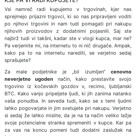
KJE PA VI RADI KUPUJETE?
Vsi namreč radi kupujemo v trgovinah, kjer nas
sprejmejo prijazni trgovci, ki so nas pripravljeni voditi
po njihovi trgovini in nam tudi pomagati pri nakupu
njihovih proizvodov z dodatnimi pojasnili. Saj ste
najbrž tudi vi takšni, kadar ste v vlogi kupca, mar ne?
Pa verjemite mi, na internetu to ni nič drugače. Ampak,
kako pa to na internetu narediti, se verjetno sedaj
sprašujete?
Za male podjetnike je „bil izumljen“
cenovno
neverjetno ugoden
način, kako prestavite svojo
trgovino iz kočevskih gozdov v, recimo, ljubljanski
BTC. Kako vanjo pripeljete ljudi, ki jih zanima natanko
vaša ponudba. In seveda tudi, kako se s temi ljudmi
lahko pogovarjate in jim svetujete pri nakupu. Verjetno
si sedaj že lahko mislite, da je na ta način veliko lažje
svoje potencialne stranke spremeniti v kupce. Kar pa
za vas na koncu pomeni tudi dodatni zaslužek na