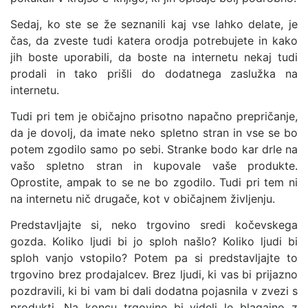
Sedaj, ko ste se že seznanili kaj vse lahko delate, je
čas, da zveste tudi katera orodja potrebujete in kako
jih boste uporabili, da boste na internetu nekaj tudi
prodali in tako prišli do dodatnega zaslužka na
internetu.
Tudi pri tem je običajno prisotno napačno prepričanje,
da je dovolj, da imate neko spletno stran in vse se bo
potem zgodilo samo po sebi. Stranke bodo kar drle na
vašo spletno stran in kupovale vaše produkte.
Oprostite, ampak to se ne bo zgodilo. Tudi pri tem ni
na internetu nič drugače, kot v običajnem življenju.
Predstavljajte si, neko trgovino sredi kočevskega
gozda. Koliko ljudi bi jo sploh našlo? Koliko ljudi bi
sploh vanjo vstopilo? Potem pa si predstavljajte to
trgovino brez prodajalcev. Brez ljudi, ki vas bi prijazno
pozdravili, ki bi vam bi dali dodatna pojasnila v zvezi s
produkti. Na koncu trgovine bi videli le blagajno z