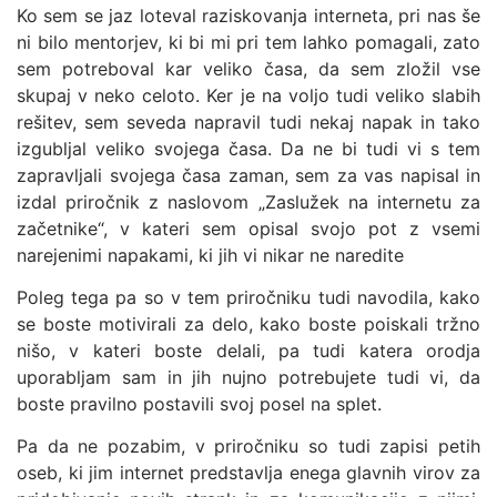
Ko sem se jaz loteval raziskovanja interneta, pri nas še
ni bilo mentorjev, ki bi mi pri tem lahko pomagali, zato
sem potreboval kar veliko časa, da sem zložil vse
skupaj v neko celoto. Ker je na voljo tudi veliko slabih
rešitev, sem seveda napravil tudi nekaj napak in tako
izgubljal veliko svojega časa. Da ne bi tudi vi s tem
zapravljali svojega časa zaman, sem za vas napisal in
izdal priročnik z naslovom „Zaslužek na internetu za
začetnike“, v kateri sem opisal svojo pot z vsemi
narejenimi napakami, ki jih vi nikar ne naredite
Poleg tega pa so v tem priročniku tudi navodila, kako
se boste motivirali za delo, kako boste poiskali tržno
nišo, v kateri boste delali, pa tudi katera orodja
uporabljam sam in jih nujno potrebujete tudi vi, da
boste pravilno postavili svoj posel na splet.
Pa da ne pozabim, v priročniku so tudi zapisi petih
oseb, ki jim internet predstavlja enega glavnih virov za