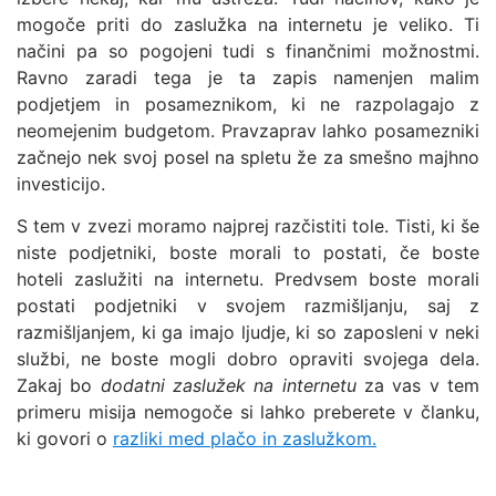
mogoče priti do zaslužka na internetu je veliko. Ti
načini pa so pogojeni tudi s finančnimi možnostmi.
Ravno zaradi tega je ta zapis namenjen malim
podjetjem in posameznikom, ki ne razpolagajo z
neomejenim budgetom. Pravzaprav lahko posamezniki
začnejo nek svoj posel na spletu že za smešno majhno
investicijo.
S tem v zvezi moramo najprej razčistiti tole. Tisti, ki še
niste podjetniki, boste morali to postati, če boste
hoteli zaslužiti na internetu. Predvsem boste morali
postati podjetniki v svojem razmišljanju, saj z
razmišljanjem, ki ga imajo ljudje, ki so zaposleni v neki
službi, ne boste mogli dobro opraviti svojega dela.
Zakaj bo
dodatni zaslužek na internetu
za vas v tem
primeru misija nemogoče si lahko preberete v članku,
ki govori o
razliki med plačo in zaslužkom.