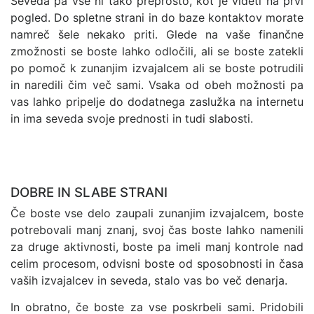
Seveda pa vse ni tako preprosto, kot je videti na prvi
pogled. Do spletne strani in do baze kontaktov morate
namreč šele nekako priti. Glede na vaše finančne
zmožnosti se boste lahko odločili, ali se boste zatekli
po pomoč k zunanjim izvajalcem ali se boste potrudili
in naredili čim več sami. Vsaka od obeh možnosti pa
vas lahko pripelje do dodatnega zaslužka na internetu
in ima seveda svoje prednosti in tudi slabosti.
DOBRE IN SLABE STRANI
Če boste vse delo zaupali zunanjim izvajalcem, boste
potrebovali manj znanj, svoj čas boste lahko namenili
za druge aktivnosti, boste pa imeli manj kontrole nad
celim procesom, odvisni boste od sposobnosti in časa
vaših izvajalcev in seveda, stalo vas bo več denarja.
In obratno, če boste za vse poskrbeli sami. Pridobili