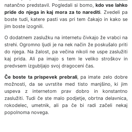
natančno predstavil. Pogledali si bomo,
kdo vse lahko
pride do njega in kaj mora za to narediti
. Zvedeli pa
boste tudi, katere pasti vas pri tem čakajo in kako se
jim boste izognili.
O dodatnem zaslužku na internetu čivkajo že vrabci na
strehi. Ogromno ljudi je na nek način že poskušalo priti
do njega. Na žalost, pa večina nikoli ne uspe zaslužiti
kaj prida. Ali pa imajo s tem le veliko stroškov in
predvsem izgubljajo svoj dragoceni čas.
Če boste ta prispevek prebrali
, pa imate zelo dobre
možnosti, da se uvrstite med tisto manjšino, ki jim
uspeva z internetom prav dobro in konstantno
zaslužiti. Tudi če ste malo podjetje, obrtna delavnica,
rokodelec, umetnik, ali pa če bi radi začeli nekaj
popolnoma novega.