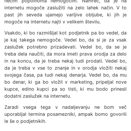
nečim popolnoma nemogočim. Namreč, da je na
internetu mogoče zaslužiti na zelo lahek način. V to
past jih seveda ujamejo varljive obljube, ki jih je
mogoče na internetu najti v velikem številu.
Vsakdo, ki bo razmišljal kot podjetnik pa bo vedel, da
je kaj takega nemogoče. Vedel bo, da si je za vsak
zaslužek potrebno prizadevati. Vedel bo, da se je
treba dela naučiti, da mora imeti prava orodja za delo
in na koncu, da je treba nekaj tudi prodati. Vedel bo,
da je treba v vse to znanje in v orodja vložiti nekaj
svojega časa, pa tudi nekaj denarja. Vedel bo, da mu
bo denar, ki ga bo vložil v marketing, pripeljal nove
kupce, edino kupci pa so tisti, ki mu bodo prinesli
dodatni zaslužek na internetu.
Zaradi vsega tega v nadaljevanju ne bom več
uporabljal termina posamezniki, ampak bomo govorili
le še o podjetnikih.