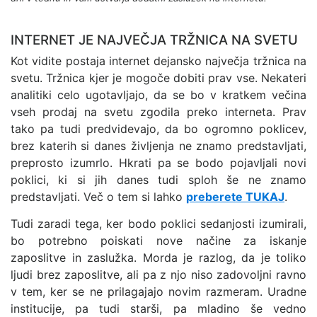
INTERNET JE NAJVEČJA TRŽNICA NA SVETU
Kot vidite postaja internet dejansko največja tržnica na
svetu. Tržnica kjer je mogoče dobiti prav vse. Nekateri
analitiki celo ugotavljajo, da se bo v kratkem večina
vseh prodaj na svetu zgodila preko interneta. Prav
tako pa tudi predvidevajo, da bo ogromno poklicev,
brez katerih si danes življenja ne znamo predstavljati,
preprosto izumrlo. Hkrati pa se bodo pojavljali novi
poklici, ki si jih danes tudi sploh še ne znamo
predstavljati. Več o tem si lahko
preberete TUKAJ
.
Tudi zaradi tega, ker bodo poklici sedanjosti izumirali,
bo potrebno poiskati nove načine za iskanje
zaposlitve in zaslužka. Morda je razlog, da je toliko
ljudi brez zaposlitve, ali pa z njo niso zadovoljni ravno
v tem, ker se ne prilagajajo novim razmeram. Uradne
institucije, pa tudi starši, pa mladino še vedno