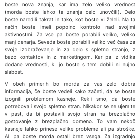
boste nova znanja, kar ima zelo veliko vrednost
(morda boste lahko ta znanja celo unovčili). Delo
boste naredili takrat in tako, kot boste vi želeli. Na ta
način boste imeli popolno kontrolo nad svojimi
aktivnostmi. Za vse pa boste porabili veliko, veliko
manj denarja. Seveda boste porabili veliko več časa za
svoje izobraževanje in za delo s spletno stranjo, z
bazo kontaktov in z marketingom. Kar pa iz vidika
dodane vrednosti, ki jo boste s tem dobili ni nujno
slabost.
V obeh primerih bo morda za vas zelo dobra
informacija, če boste vedeli kako začeti, da se boste
izognili problemom kasneje. Rekli smo, da boste
potrebovali svojo spletno stran. Nikakor se ne ujemite
v past, da bi postavili svojo stran na brezplačno
gostovanje z brezplačno domeno. To vam nekoč
kasneje lahko prinese velike probleme ali pa stroške.
Ali pa boste morda ostali brez vsega. Za izgradnjo