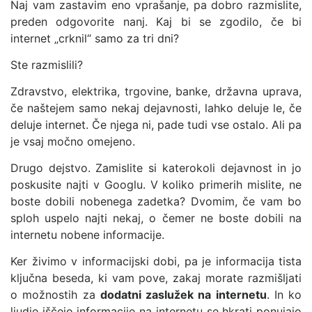
Naj vam zastavim eno vprašanje, pa dobro razmislite,
preden odgovorite nanj. Kaj bi se zgodilo, če bi
internet „crknil“ samo za tri dni?
Ste razmislili?
Zdravstvo, elektrika, trgovine, banke, državna uprava,
če naštejem samo nekaj dejavnosti, lahko deluje le, če
deluje internet. Če njega ni, pade tudi vse ostalo. Ali pa
je vsaj močno omejeno.
Drugo dejstvo. Zamislite si katerokoli dejavnost in jo
poskusite najti v Googlu. V koliko primerih mislite, ne
boste dobili nobenega zadetka? Dvomim, če vam bo
sploh uspelo najti nekaj, o čemer ne boste dobili na
internetu nobene informacije.
Ker živimo v informacijski dobi, pa je informacija tista
ključna beseda, ki vam pove, zakaj morate razmišljati
o možnostih za
dodatni zaslužek na internetu
. In ko
ljudje iščejo informacije na internetu se hkrati ponujajo