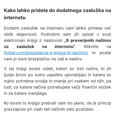
Kako lahko pridete do dodatnega zaslužka na
internetu
Dodatni zaslužek na internetu vam lahko prinese več
oblik dejavnosti. Podrobno sem jih opisal v svoji
elektronski knjigi z naslovom
„9 preverjenih načinov
za zaslužek na internetu“
. Kliknite na
fotkar.com/brezplacna-e-knjiga-9-nacinov/
in poslal
vam jo bom brezplačno na vaš e-naslov.
V tej knjigi boste videli, kateri so tisti načini, ki jih
ljudje širom po svetu uspešno uporabljajo in katera so
nujno potrebna orodja in znanja pri vsakem od njih, pa
tudi, za katere načine potrebujete večji finančni vložek
in za katere manjšega.
Ko boste to knjigo prebrali vam bo jasno, da je princip
pravzaprav pri vseh teh načinih zelo podoben.