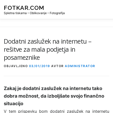
Preskoči
FOTKAR.COM
na
vsebino
Spletna tiskarna – Oblikovanje – Fotografija
DOMOV
SPLETNA TISKARNA
OBLIKOVANJE
ST
Dodatni zaslužek na internetu –
rešitve za mala podjetja in
KONTAKT
posameznike
OBJAVLJENO
03/01/2019
AVTOR
ADMINISTRATOR
Zakaj je dodatni zaslužek na internetu tako
dobra možnost, da izboljšate svojo finančno
situacijo
V tem prispevku bom
dodatni zaslužek na internetu